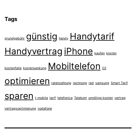
Tags
günstig
Handytarif
grundgebühr
handy
Handyvertrag
iPhone
kaufen
kosten
Mobiltelefon
kostenfalle
kostensenkung
O2
optimieren
ratenzahlung
rechnung
red
samsung
Smart Tarif
sparen
t-mobile
tarif
telefonica
Telekom
unnötige kosten
vertrag
vertragsoptimierung
vodafone