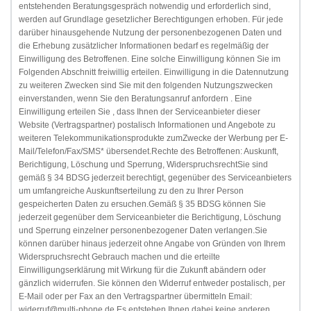
entstehenden Beratungsgespräch notwendig und erforderlich sind, 
werden auf Grundlage gesetzlicher Berechtigungen erhoben. Für jede 
darüber hinausgehende Nutzung der personenbezogenen Daten und 
die Erhebung zusätzlicher Informationen bedarf es regelmäßig der 
Einwilligung des Betroffenen. Eine solche Einwilligung können Sie im 
Folgenden Abschnitt freiwillig erteilen. Einwilligung in die Datennutzung 
zu weiteren Zwecken sind Sie mit den folgenden Nutzungszwecken 
einverstanden, wenn Sie den Beratungsanruf anfordern . Eine 
Einwilligung erteilen Sie , dass Ihnen der Serviceanbieter dieser 
Website (Vertragspartner) postalisch Informationen und Angebote zu 
weiteren Telekommunikationsprodukte zumZwecke der Werbung per E-
Mail/Telefon/Fax/SMS* übersendet.Rechte des Betroffenen: Auskunft, 
Berichtigung, Löschung und Sperrung, WiderspruchsrechtSie sind 
gemäß § 34 BDSG jederzeit berechtigt, gegenüber des Serviceanbieters 
um umfangreiche Auskunftserteilung zu den zu Ihrer Person 
gespeicherten Daten zu ersuchen.Gemäß § 35 BDSG können Sie 
jederzeit gegenüber dem Serviceanbieter die Berichtigung, Löschung 
und Sperrung einzelner personenbezogener Daten verlangen.Sie 
können darüber hinaus jederzeit ohne Angabe von Gründen von Ihrem 
Widerspruchsrecht Gebrauch machen und die erteilte 
Einwilligungserklärung mit Wirkung für die Zukunft abändern oder 
gänzlich widerrufen. Sie können den Widerruf entweder postalisch, per 
E-Mail oder per Fax an den Vertragspartner übermitteln Email: 
widerruf@multi-phone.de.Es entstehen Ihnen dabei keine anderen 