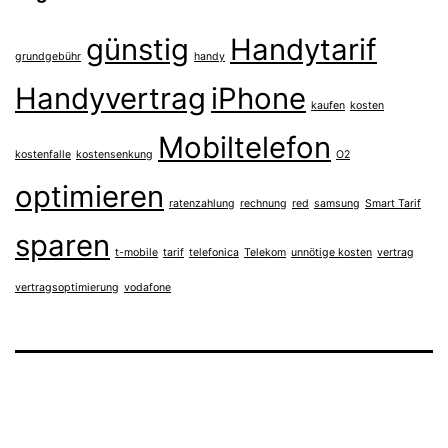
günstig
Handytarif
grundgebühr
handy
Handyvertrag
iPhone
kaufen
kosten
Mobiltelefon
kostenfalle
kostensenkung
O2
optimieren
ratenzahlung
rechnung
red
samsung
Smart Tarif
sparen
t-mobile
tarif
telefonica
Telekom
unnötige kosten
vertrag
vertragsoptimierung
vodafone